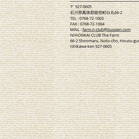
〒 927-0605
石川県鳳珠郡能登町白丸66-2
TEL : 0768-72-1003
FAX : 0768-72-1004
​MAIL :
farm.n-club@bussien.com
NIHONKAI CLUB The Farm
66-2 Shiromaru, Noto-cho, Housu-gu
Ishikawa-ken 927-0605