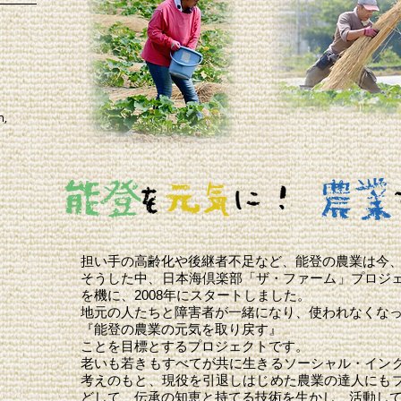
n,
担い手の高齢化や後継者不足など、能登の農業は今
そうした中、日本海倶楽部「ザ・ファーム」プロジェ
を機に、2008年にスタートしました。
地元の人たちと障害者が一緒になり、使われなくな
『能登の農業の元気を取り戻す』
ことを目標とするプロジェクトです。
老いも若きもすべてが共に生きるソーシャル・イン
考えのもと、現役を引退しはじめた農業の達人にも
どして、伝承の知恵と持てる技術を生かし、活動し